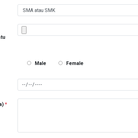
atu
Male
Female
a)
*